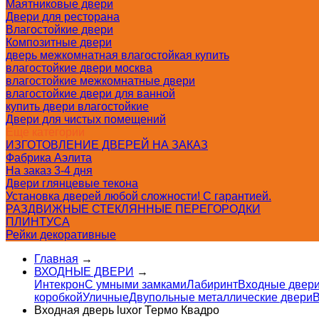
Маятниковые двери
Двери для ресторана
Влагостойкие двери
Композитные двери
дверь межкомнатная влагостойкая купить
влагостойкие двери москва
влагостойкие межкомнатные двери
влагостойкие двери для ванной
купить двери влагостойкие
Двери для чистых помещений
Еще категории
ИЗГОТОВЛЕНИЕ ДВЕРЕЙ НА ЗАКАЗ
Фабрика Аэлита
На заказ 3-4 дня
Двери глянцевые текона
Установка дверей любой сложности! С гарантией.
РАЗДВИЖНЫЕ СТЕКЛЯННЫЕ ПЕРЕГОРОДКИ
ПЛИНТУСА
Рейки декоративные
Главная
→
ВХОДНЫЕ ДВЕРИ
→
Интекрон
С умными замками
Лабиринт
Входные двери
коробкой
Уличные
Двупольные металлические двери
В
Входная дверь luxor Термо Квадро