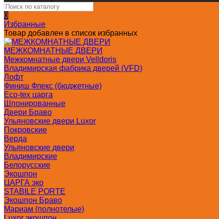
0
Избранные
Товар добавлен в список избранных
МЕЖКОМНАТНЫЕ ДВЕРИ
Межкомнатные двери Velldoris
Владимирская фабрика дверей (VFD)
Лофт
Финиш Флекс (бюджетные)
Eco-tex царга
Шпонированные
Двери Браво
Ульяновские двери Luxor
Покровские
Верда
Ульяновские двери
Владимирские
Белорусские
Экошпон
ЦАРГА эко
STABILE PORTE
Экошпон Браво
Мариам (полнотелые)
Luxor экошпон