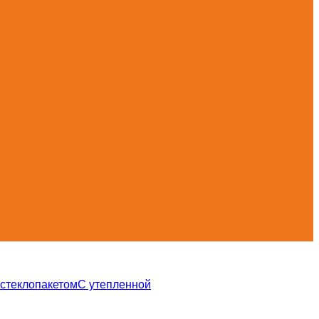
 стеклопакетом
С утепленной