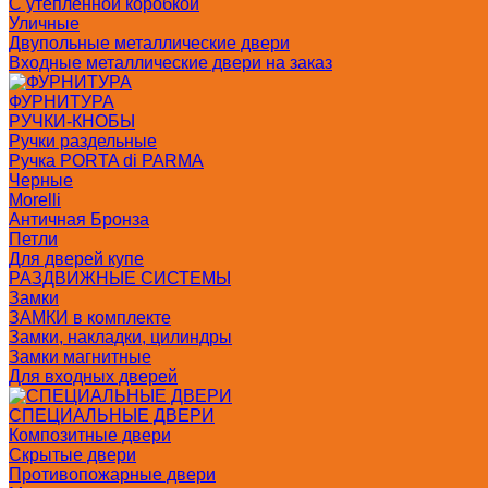
С утепленной коробкой
Уличные
Двупольные металлические двери
Входные металлические двери на заказ
ФУРНИТУРА
РУЧКИ-КНОБЫ
Ручки раздельные
Ручка PORTA di PARMA
Черные
Morelli
Античная Бронза
Петли
Для дверей купе
РАЗДВИЖНЫЕ СИСТЕМЫ
Замки
ЗАМКИ в комплекте
Замки, накладки, цилиндры
Замки магнитные
Для входных дверей
СПЕЦИАЛЬНЫЕ ДВЕРИ
Композитные двери
Скрытые двери
Противопожарные двери