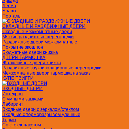
Аркада
Лесма
Браво
Порталы
СКЛАДНЫЕ И РАЗДВИЖНЫЕ ДВЕРИ
Складные межкомнатные двери
Мягкие раздвижные перегородки
Раздвижные двери межкомнатные
Покрытие экошпон
Бюджетные двери книжка
ДВЕРИ ГАРМОШКА
Жалюзийные двери книжка
Раздвижные звукоизоляционные перегородки
Межкомнатные двери гармошка на заказ
КУПЕ ТВИГГИ
ВХОДНЫЕ ДВЕРИ
Интекрон
С умными замками
Лабиринт
Входные двери с зеркалом/стеклом
Входные с терморазрывом уличные
Термо
Со стеклопакетом