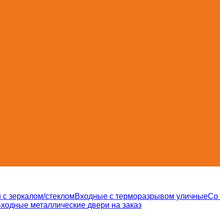
 с зеркалом/стеклом
Входные с терморазрывом уличные
Со
ходные металлические двери на заказ