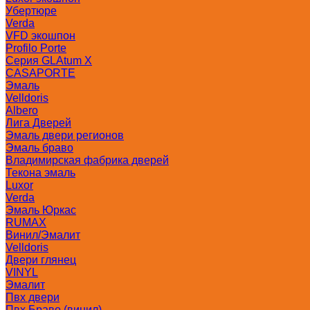
Убертюре
Verda
VFD экошпон
Profilo Porte
Серия GLAtum X
CASAPORTE
Эмаль
Velldoris
Albero
Лига Дверей
Эмаль двери регионов
Эмаль браво
Владимирская фабрика дверей
Текона эмаль
Luxor
Verda
Эмаль Юркас
RUMAX
Винил/Эмалит
Velldoris
Двери глянец
VINYL
Эмалит
Пвх двери
Пвх Браво (винил)