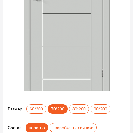
Размер:
60*200
70*200
80*200
90*200
Состав:
полотно
+коробка+наличники