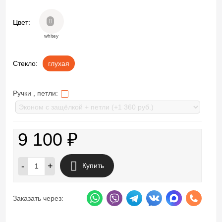
Цвет:
whitey
Стекло:
глухая
Ручки , петли:
9 100
₽
-
+
Купить
Заказать через: