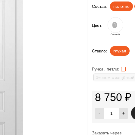
Состав:
полотно
Цвет:
белый
Стекло:
глухая
Ручки , петли:
8 750
₽
-
+
Заказать через: