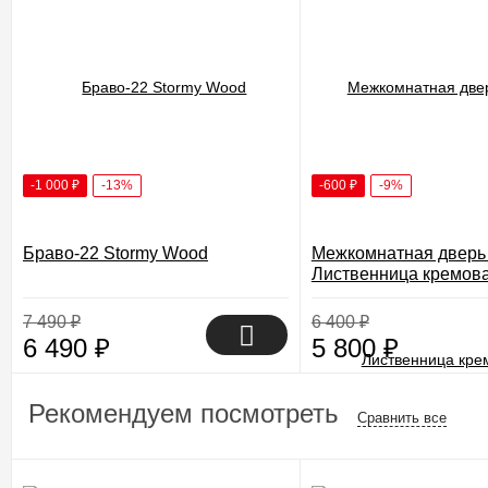
-1 000
₽
-13%
-600
₽
-9%
Браво-22 Stormy Wood
Межкомнатная дверь
Лиственница кремов
7 490
₽
6 400
₽
6 490
₽
5 800
₽
Рекомендуем посмотреть
Сравнить все