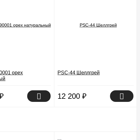
0001 орех
PSC-44 Шеллгрей
ый
₽
12 200
₽