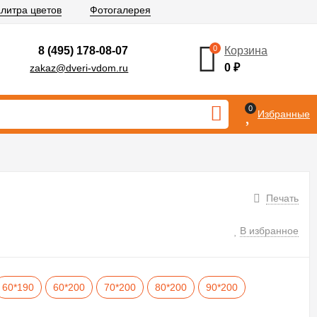
литра цветов
Фотогалерея
0
8 (495) 178-08-07
Корзина
0
₽
zakaz@dveri-vdom.ru
0
Избранные
Печать
В избранное
60*190
60*200
70*200
80*200
90*200