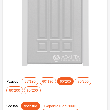
Размер:
55*190
60*190
60*200
70*200
80*200
90*200
Состав:
полотно
+коробка+наличники