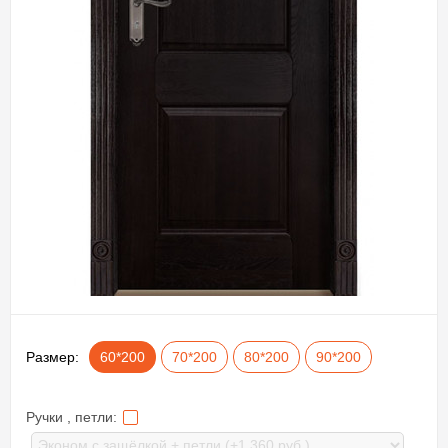
Размер:
60*200
70*200
80*200
90*200
Ручки , петли: