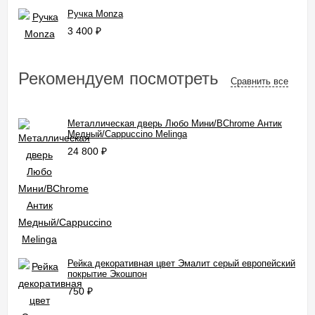
Ручка Monza
3 400
₽
Рекомендуем посмотреть
Сравнить все
Металлическая дверь Любо Мини/BChrome Антик
Медный/Cappuccino Melinga
24 800
₽
Рейка декоративная цвет Эмалит серый европейский
покрытие Экошпон
750
₽