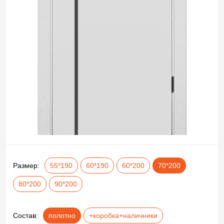
Размер:
55*190
60*190
60*200
70*200
80*200
90*200
Состав:
полотно
+коробка+наличники