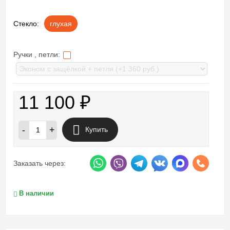
Стекло:
глухая
Ручки , петли:
11 100
₽
-
+
Купить
Заказать через:
В наличии