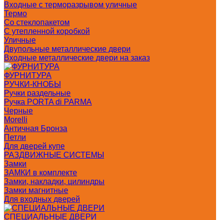
Входные с терморазрывом уличные
Термо
Со стеклопакетом
С утепленной коробкой
Уличные
Двупольные металлические двери
Входные металлические двери на заказ
ФУРНИТУРА
РУЧКИ-КНОБЫ
Ручки раздельные
Ручка PORTA di PARMA
Черные
Morelli
Античная Бронза
Петли
Для дверей купе
РАЗДВИЖНЫЕ СИСТЕМЫ
Замки
ЗАМКИ в комплекте
Замки, накладки, цилиндры
Замки магнитные
Для входных дверей
СПЕЦИАЛЬНЫЕ ДВЕРИ