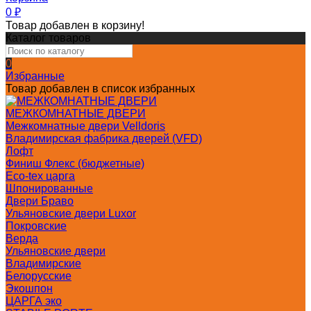
0
₽
Товар добавлен в корзину!
Каталог товаров
0
Избранные
Товар добавлен в список избранных
МЕЖКОМНАТНЫЕ ДВЕРИ
Межкомнатные двери Velldoris
Владимирская фабрика дверей (VFD)
Лофт
Финиш Флекс (бюджетные)
Eco-tex царга
Шпонированные
Двери Браво
Ульяновские двери Luxor
Покровские
Верда
Ульяновские двери
Владимирские
Белорусские
Экошпон
ЦАРГА эко