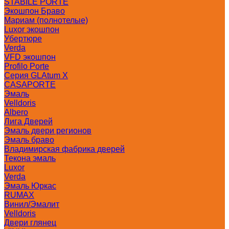
STABILE PORTE
Экошпон Браво
Мариам (полнотелые)
Luxor экошпон
Убертюре
Verda
VFD экошпон
Profilo Porte
Серия GLAtum X
CASAPORTE
Эмаль
Velldoris
Albero
Лига Дверей
Эмаль двери регионов
Эмаль браво
Владимирская фабрика дверей
Текона эмаль
Luxor
Verda
Эмаль Юркас
RUMAX
Винил/Эмалит
Velldoris
Двери глянец