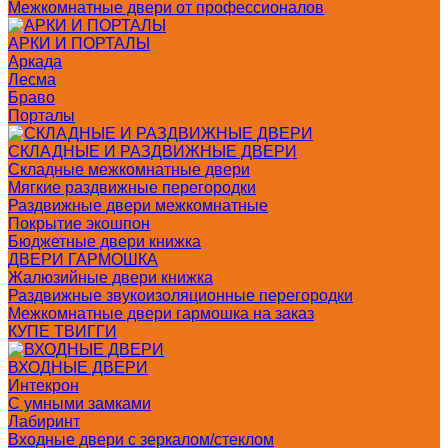
Межкомнатные двери от профессионалов
АРКИ И ПОРТАЛЫ
Аркада
Лесма
Браво
Порталы
СКЛАДНЫЕ И РАЗДВИЖНЫЕ ДВЕРИ
Складные межкомнатные двери
Мягкие раздвижные перегородки
Раздвижные двери межкомнатные
Покрытие экошпон
Бюджетные двери книжка
ДВЕРИ ГАРМОШКА
Жалюзийные двери книжка
Раздвижные звукоизоляционные перегородки
Межкомнатные двери гармошка на заказ
КУПЕ ТВИГГИ
ВХОДНЫЕ ДВЕРИ
Интекрон
С умными замками
Лабиринт
Входные двери с зеркалом/стеклом