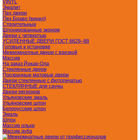
VINYL
Эмалит
Пвх двери
Пвх Браво (винил)
Строительные
Шпонированные эконом
Двери с четвертью
УСИЛЕННЫЕ ДВЕРИ ГОСТ 6629–88
Готовые к установке
Межкомнатные двери с врезкой
Массив
На заказ Йокар-Ола
Стеклянные двери
Прозрачные матовые двери
Двери стеклянные с фотопечатью
СТЕКЛЯННЫЕ для сауны
Двери регионов
Ульяновские эмаль
Ульяновские шпон
Белорусские шпон
Эмаль
Шпон
Массив ольхи
Массив дуба