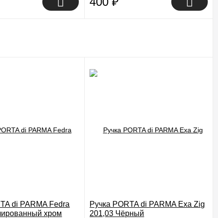
400
₽
TA di PARMA Fedra
Ручка PORTA di PARMA Exa Zig
лированный хром
201,03 Чёрный