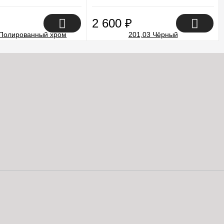
2 600
₽