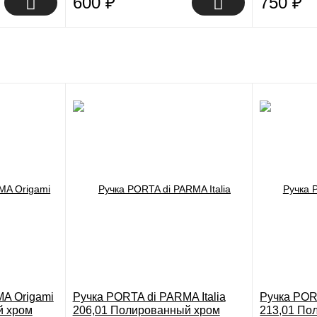
600
₽
750
₽
A Origami
Ручка PORTA di PARMA Italia
Ручка POR
й хром
206,01 Полированный хром
213,01 По