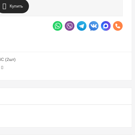
Купить
4С (2шт)