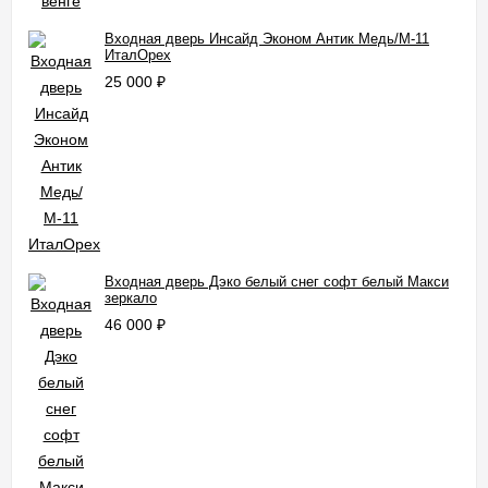
Входная дверь Инсайд Эконом Антик Медь/М-11
ИталОрех
25 000
₽
Входная дверь Дэко белый снег софт белый Макси
зеркало
46 000
₽