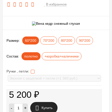
В избранное
Размер:
60*200
70*200
80*200
90*200
Состав:
полотно
+коробка+наличники
Ручки , петли:
5 200
₽
-
+
Купить