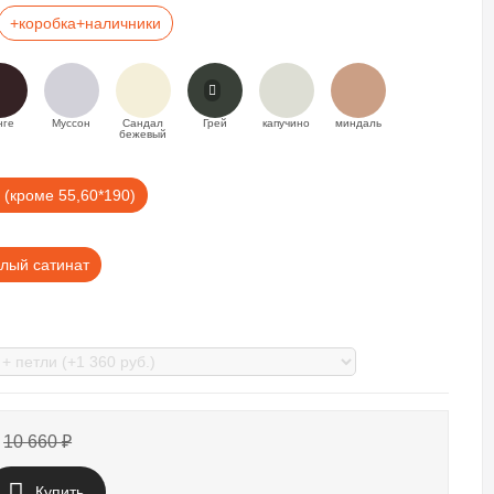
+коробка+наличники
нге
Муссон
Сандал
Грей
капучино
миндаль
бежевый
 (кроме 55,60*190)
лый сатинат
10 660
₽
Купить