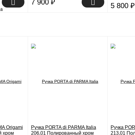
7 900
₽
5 800
₽
A Origami
Ручка PORTA di PARMA Italia
Ручка POR
й хром
206,01 Полированный хром
213,01 По