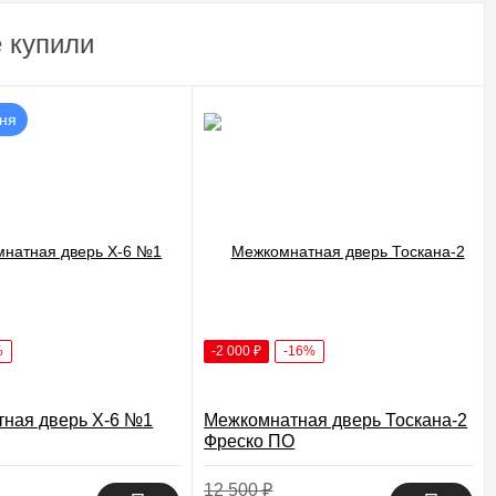
 купили
дня
%
-2 000
₽
-16%
ная дверь X-6 №1
Межкомнатная дверь Тоскана-2
Фреско ПО
12 500
₽