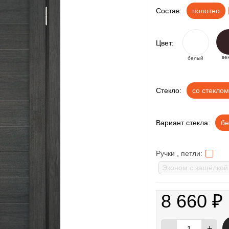
Состав:
полотно
Цвет:
ве
белый
Стекло:
со стеклом
Вариант стекла:
бе
Ручки , петли:
8 660
₽
-
+