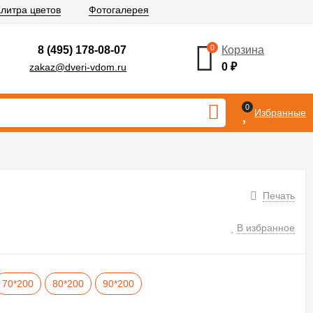
литра цветов
Фотогалерея
0
8 (495) 178-08-07
Корзина
0
₽
zakaz@dveri-vdom.ru
0
Избранные
Печать
В избранное
70*200
80*200
90*200