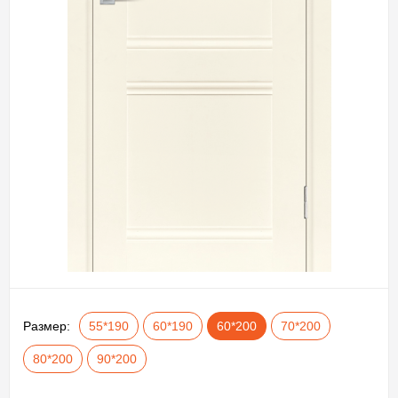
Размер:
55*190
60*190
60*200
70*200
80*200
90*200