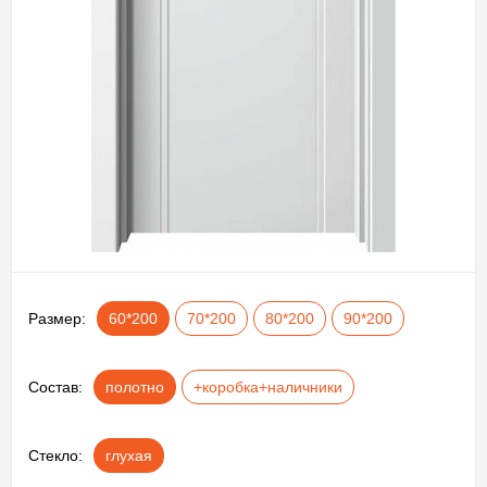
Размер:
60*200
70*200
80*200
90*200
Состав:
полотно
+коробка+наличники
Стекло:
глухая