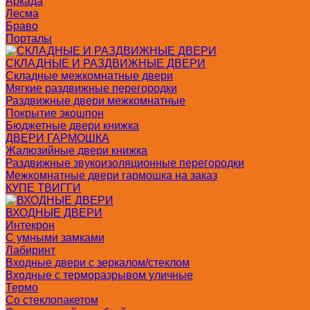
Аркада
Лесма
Браво
Порталы
СКЛАДНЫЕ И РАЗДВИЖНЫЕ ДВЕРИ
Складные межкомнатные двери
Мягкие раздвижные перегородки
Раздвижные двери межкомнатные
Покрытие экошпон
Бюджетные двери книжка
ДВЕРИ ГАРМОШКА
Жалюзийные двери книжка
Раздвижные звукоизоляционные перегородки
Межкомнатные двери гармошка на заказ
КУПЕ ТВИГГИ
ВХОДНЫЕ ДВЕРИ
Интекрон
С умными замками
Лабиринт
Входные двери с зеркалом/стеклом
Входные с терморазрывом уличные
Термо
Со стеклопакетом