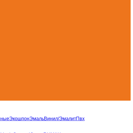
нные
Экошпон
Эмаль
Винил/Эмалит
Пвх