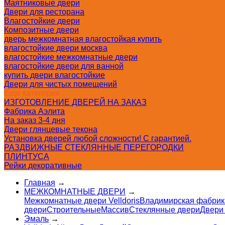
Маятниковые двери
Двери для ресторана
Влагостойкие двери
Композитные двери
дверь межкомнатная влагостойкая купить
влагостойкие двери москва
влагостойкие межкомнатные двери
влагостойкие двери для ванной
купить двери влагостойкие
Двери для чистых помещений
Еще категории
ИЗГОТОВЛЕНИЕ ДВЕРЕЙ НА ЗАКАЗ
Фабрика Аэлита
На заказ 3-4 дня
Двери глянцевые текона
Установка дверей любой сложности! С гарантией.
РАЗДВИЖНЫЕ СТЕКЛЯННЫЕ ПЕРЕГОРОДКИ
ПЛИНТУСА
Рейки декоративные
Главная
→
МЕЖКОМНАТНЫЕ ДВЕРИ
→
Межкомнатные двери Velldoris
Владимирская фабрик
двери
Строительные
Массив
Стеклянные двери
Двери
Эмаль
→