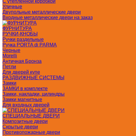
С утепленной коробкой
Уличные
Двупольные металлические двери
Входные металлические двери на заказ
ФУРНИТУРА
РУЧКИ-КНОБЫ
Ручки раздельные
Ручка PORTA di PARMA
Черные
Morelli
Античная Бронза
Петли
Для дверей купе
РАЗДВИЖНЫЕ СИСТЕМЫ
Замки
ЗАМКИ в комплекте
Замки, накладки, цилиндры
Замки магнитные
Для входных дверей
СПЕЦИАЛЬНЫЕ ДВЕРИ
Композитные двери
Скрытые двери
Противопожарные двери