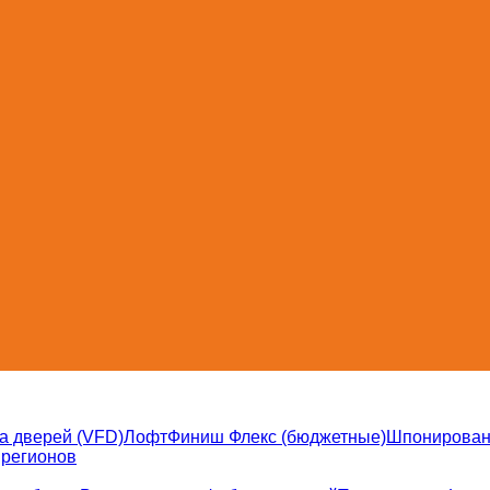
а дверей (VFD)
Лофт
Финиш Флекс (бюджетные)
Шпонирова
 регионов