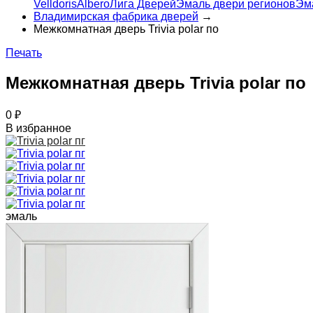
Velldoris
Albero
Лига Дверей
Эмаль двери регионов
Эм
Владимирская фабрика дверей
→
Межкомнатная дверь Trivia polar по
Печать
Межкомнатная дверь Trivia polar по
0
₽
В избранное
эмаль