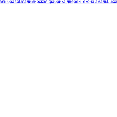
аль браво
Владимирская фабрика дверей
Текона эмаль
Luxo