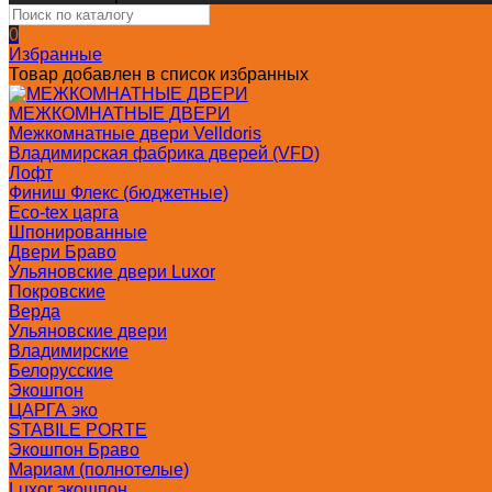
0
Избранные
Товар добавлен в список избранных
МЕЖКОМНАТНЫЕ ДВЕРИ
Межкомнатные двери Velldoris
Владимирская фабрика дверей (VFD)
Лофт
Финиш Флекс (бюджетные)
Eco-tex царга
Шпонированные
Двери Браво
Ульяновские двери Luxor
Покровские
Верда
Ульяновские двери
Владимирские
Белорусские
Экошпон
ЦАРГА эко
STABILE PORTE
Экошпон Браво
Мариам (полнотелые)
Luxor экошпон