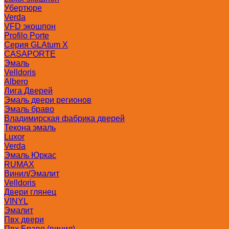
Убертюре
Verda
VFD экошпон
Profilo Porte
Серия GLAtum X
CASAPORTE
Эмаль
Velldoris
Albero
Лига Дверей
Эмаль двери регионов
Эмаль браво
Владимирская фабрика дверей
Текона эмаль
Luxor
Verda
Эмаль Юркас
RUMAX
Винил/Эмалит
Velldoris
Двери глянец
VINYL
Эмалит
Пвх двери
Пвх Браво (винил)