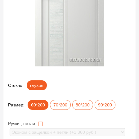
Стекло:
глухая
Размер:
60*200
70*200
80*200
90*200
Ручки , петли: