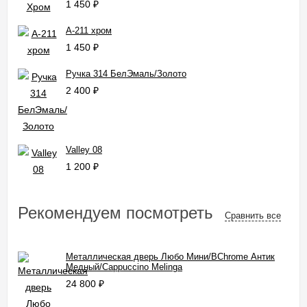
1 450
₽
A-211 хром
1 450
₽
Ручка 314 БелЭмаль/Золото
2 400
₽
Valley 08
1 200
₽
Рекомендуем посмотреть
Сравнить все
Металлическая дверь Любо Мини/BChrome Антик
Медный/Cappuccino Melinga
24 800
₽