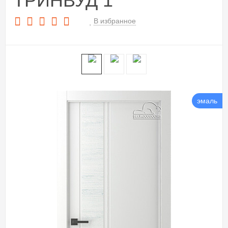
ТРИНВУД 1
В избранное
эмаль