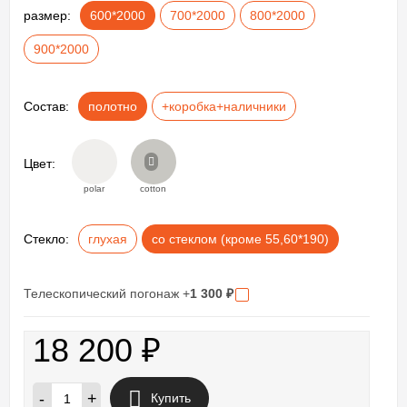
размер:
600*2000
700*2000
800*2000
900*2000
Состав:
полотно
+коробка+наличники
Цвет:
polar
cotton
Стекло:
глухая
со стеклом (кроме 55,60*190)
Телескопический погонаж +
1 300
₽
18 200
₽
-
+
Купить