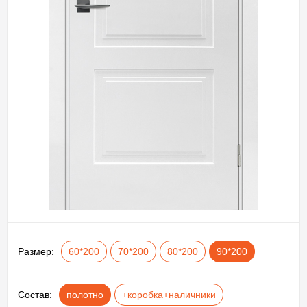
Размер:
60*200
70*200
80*200
90*200
Состав:
полотно
+коробка+наличники