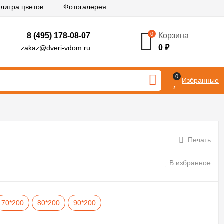
литра цветов
Фотогалерея
0
8 (495) 178-08-07
Корзина
0
₽
zakaz@dveri-vdom.ru
0
Избранные
Печать
В избранное
70*200
80*200
90*200