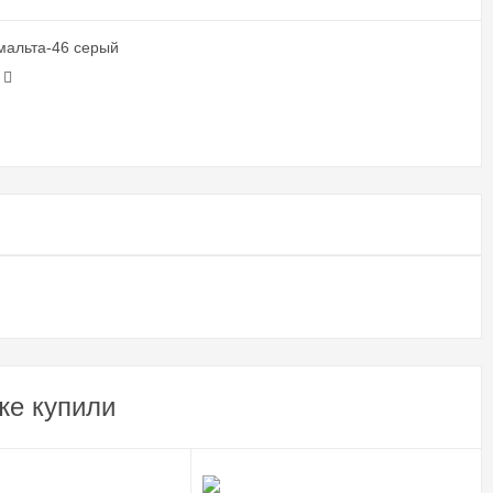
мальта-46 серый
же купили