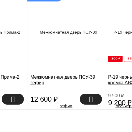
-300
₽
-3
 Прима-2
Межкомнатная дверь ПСУ-39
P-19 черн
зефир
кромка ABS
Бежевый 
9 500
₽
12 600
₽
9 200
₽