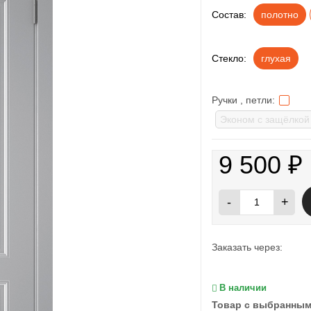
Состав:
полотно
Стекло:
глухая
Ручки , петли:
9 500
₽
-
+
Заказать через:
В наличии
Товар с выбранным