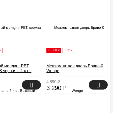
%
-1 600
₽
-33%
ый молдинг PET,
Межкомнатная дверь Браво-0
 черная c 4-х ст.
Wenge
матовый
4 890
₽
3 290
₽