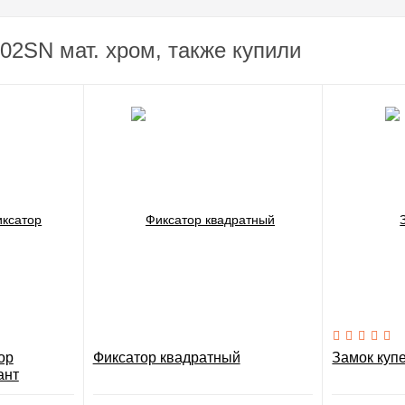
02SN мат. хром, также купили
ор
Фиксатор квадратный
Замок куп
ант