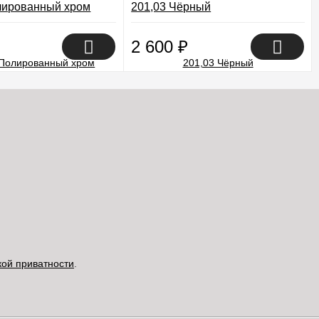
лированный хром
201,03 Чёрный
2 600
₽
кой приватности
.