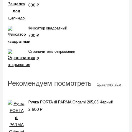
600
₽
Фиксатор квадратный
700
₽
Ограничитель открывания
450
₽
Рекомендуем посмотреть
Сравнить все
Ручка PORTA di PARMA Origami 205,03 Чёрный
2 600
₽