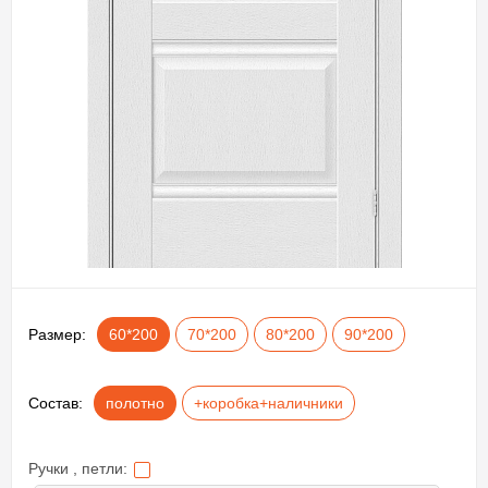
Размер:
60*200
70*200
80*200
90*200
Состав:
полотно
+коробка+наличники
Ручки , петли: