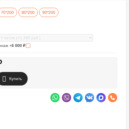
70*200
80*200
90*200
онаж +
6 000
₽
₽
Купить