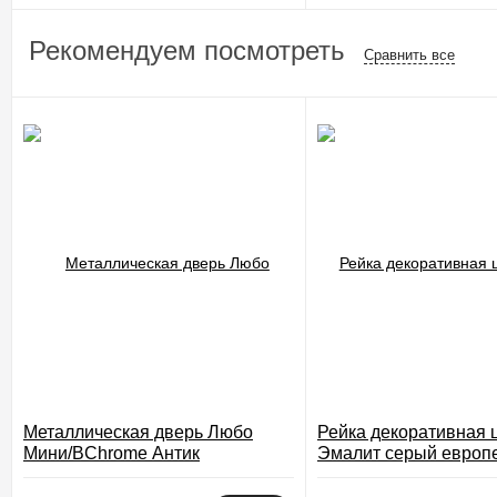
Рекомендуем посмотреть
Сравнить все
Металлическая дверь Любо
Рейка декоративная 
Мини/BChrome Антик
Эмалит серый европ
Медный/Cappuccino Melinga
покрытие Экошпон