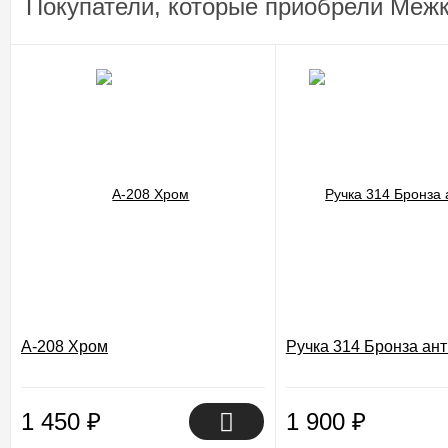
Покупатели, которые приобрели Межк
A-208 Хром
Ручка 314 Бронза ан
1 450
₽
1 900
₽