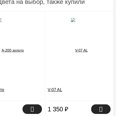
вета на выбор, также купили
ото
V-07 AL
1 350
₽