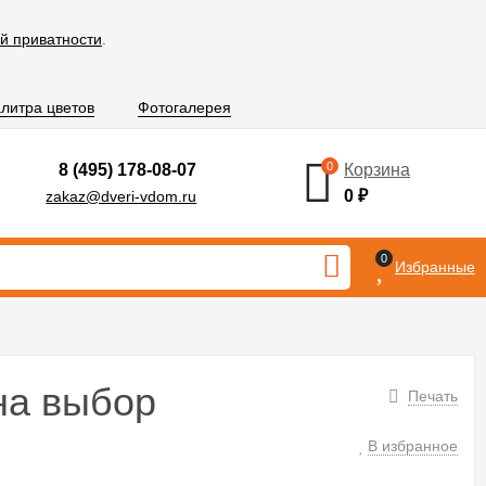
й приватности
.
литра цветов
Фотогалерея
0
8 (495) 178-08-07
Корзина
0
₽
zakaz@dveri-vdom.ru
0
Избранные
на выбор
Печать
В избранное