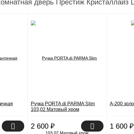
омнатная дверь Престиж Кристаллайз Ц
тичная
Ручка PORTA di PARMA Slim
A-200 зол
103,02 Матовый хром
2 600
₽
1 600
₽