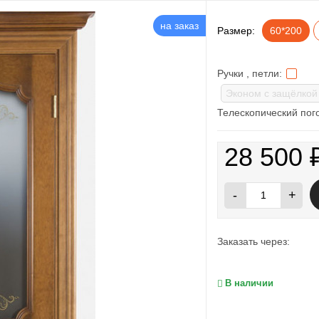
на заказ
Размер:
60*200
Ручки , петли:
Телескопический пог
28 500
-
+
Заказать через:
В наличии