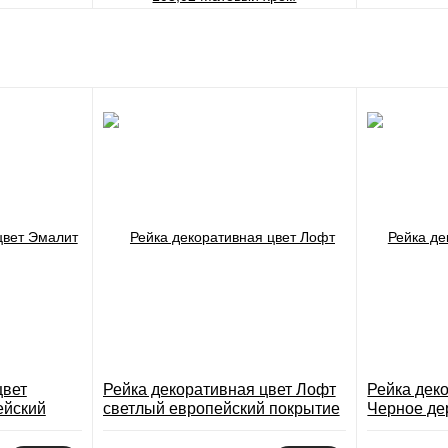
цвет
Рейка декоративная цвет Лофт
Рейка дек
ейский
светлый европейский покрытие
Черное де
Экошпон
покрытие 