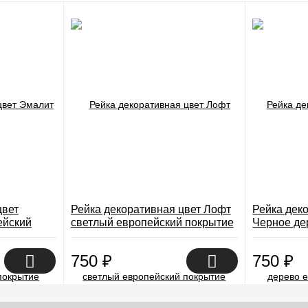
цвет
Рейка декоративная цвет Лофт
Рейка дек
ейский
светлый европейский покрытие
Черное де
Экошпон
покрытие 
750
₽
750
₽