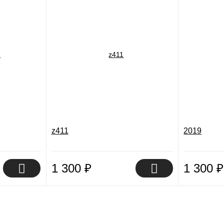
z411
2019
1 300
₽
1 300
₽