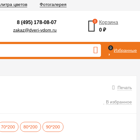
литра цветов
Фотогалерея
0
8 (495) 178-08-07
Корзина
0
₽
zakaz@dveri-vdom.ru
0
Избранные
Печать
В избранное
70*200
80*200
90*200