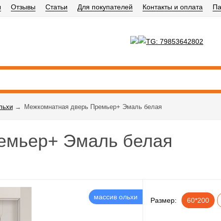
ы
Отзывы
Статьи
Для покупателей
Контакты и оплата
Па
льхи
→
Межкомнатная дверь Премьер+ Эмаль белая
емьер+ Эмаль белая
массив ольхи
Размер:
60*200