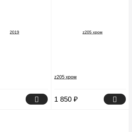
z205 хром
1 850
₽