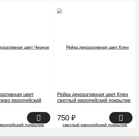
оративная цвет
Рейка декоративная цвет Клен
рево европейский
светлый европейский покрытие
Экошпон
Экошпон
750
₽