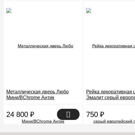
Металлическая дверь Любо
Рейка декоративная 
Мини/BChrome Антик
Эмалит серый европ
Медный/Cappuccino Melinga
покрытие Экошпон
24 800
₽
750
₽