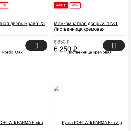
13%
-600
₽
-9%
ная дверь Браво-23
Межкомнатная дверь X-4 №1
Лиственница кремовая
6 850
₽
6 250
₽