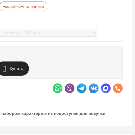
+коробка+наличники
Купить
 набором характеристик недоступен для покупки