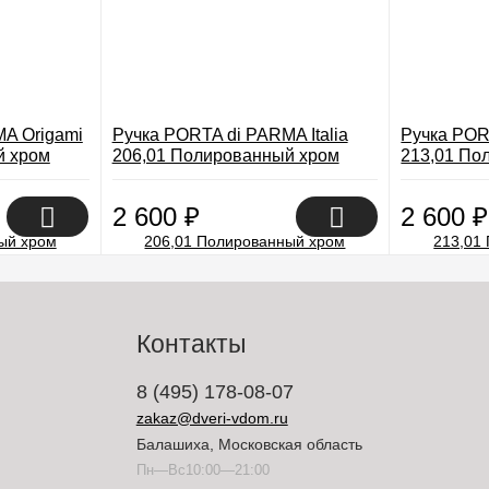
A Origami
Ручка PORTA di PARMA Italia
Ручка POR
й хром
206,01 Полированный хром
213,01 По
2 600
₽
2 600
₽
Контакты
8 (495) 178-08-07
zakaz@dveri-vdom.ru
Балашиха, Московская область
Пн—Вс10:00—21:00