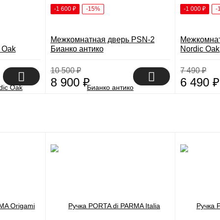
-1 600
₽
-15%
-1 000
₽
-
Межкомнатная дверь PSN-2
Межкомнат
 Oak
Бианко антико
Nordic Oak
10 500
₽
7 490
₽
8 900
₽
6 490
₽