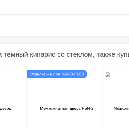
а темный кипарис со стеклом, также куп
Отделка – шпон NANO-FLEX