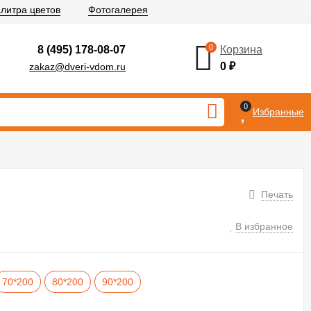
литра цветов
Фотогалерея
0
8 (495) 178-08-07
Корзина
0
₽
zakaz@dveri-vdom.ru
0
Избранные
Печать
В избранное
70*200
80*200
90*200