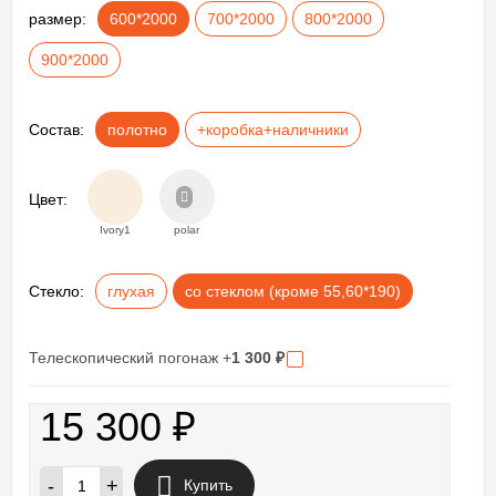
размер:
600*2000
700*2000
800*2000
900*2000
Состав:
полотно
+коробка+наличники
Цвет:
Ivory1
polar
Стекло:
глухая
со стеклом (кроме 55,60*190)
Телескопический погонаж +
1 300
₽
15 300
₽
-
+
Купить