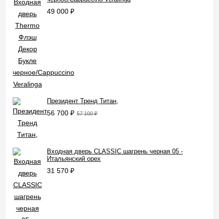
49 000
₽
Президент Тренд Титан,
56 700
₽
57 100
₽
Входная дверь CLASSIC шагрень черная 05 -
Итальянский орех
31 570
₽