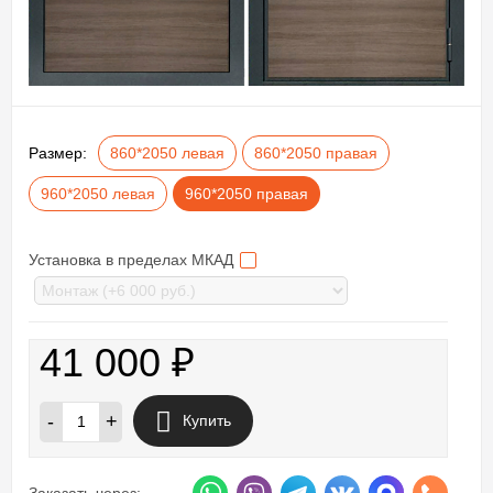
Размер:
860*2050 левая
860*2050 правая
960*2050 левая
960*2050 правая
Установка в пределах МКАД
41 000
₽
-
+
Купить
Заказать через: