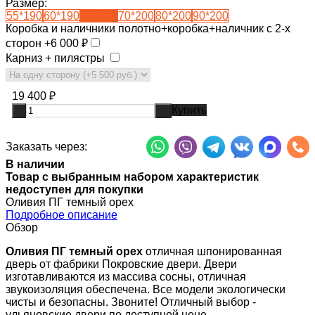
Размер:
55*190
60*190
60*200
70*200
80*200
90*200
Коробка и наличники полотно+коробка+наличник с 2-х
сторон +
6 000
₽
Карниз + пилястры
19 400
₽
Купить
-
+
Заказать через:
В наличии
Товар с выбранным набором характеристик
недоступен для покупки
Оливия ПГ темный орех
Подробное описание
Обзор
Оливия ПГ темный орех
отличная шпонированная
дверь от фабрики Покровские двери. Двери
изготавливаются из массива сосны, отличная
звукоизоляция обеспечена. Все модели экологически
чисты и безопасны. Звоните! Отличный выбор -
ульяновские двери по доступной цене.