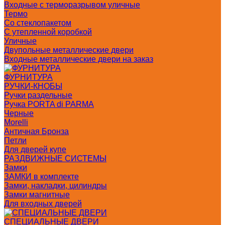
Входные с терморазрывом уличные
Термо
Со стеклопакетом
С утепленной коробкой
Уличные
Двупольные металлические двери
Входные металлические двери на заказ
ФУРНИТУРА
РУЧКИ-КНОБЫ
Ручки раздельные
Ручка PORTA di PARMA
Черные
Morelli
Античная Бронза
Петли
Для дверей купе
РАЗДВИЖНЫЕ СИСТЕМЫ
Замки
ЗАМКИ в комплекте
Замки, накладки, цилиндры
Замки магнитные
Для входных дверей
СПЕЦИАЛЬНЫЕ ДВЕРИ