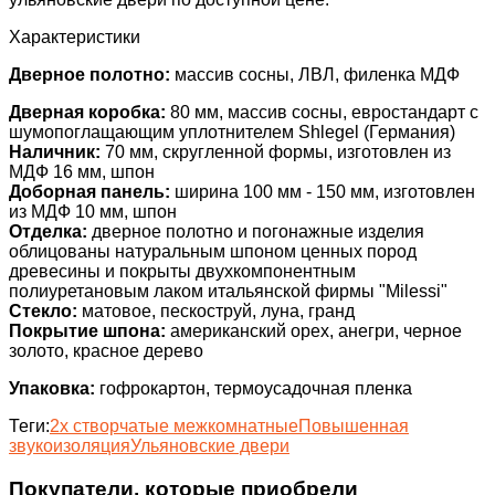
Характеристики
Д
верное полотно:
массив сосны, ЛВЛ, филенка МДФ
Дверная коробка:
80 мм, массив сосны, евростандарт с
шумопоглащающим уплотнителем Shlegel (Германия)
Наличник:
70 мм, скругленной формы, изготовлен из
МДФ 16 мм, шпон
Доборная панель:
ширина 100 мм - 150 мм, изготовлен
из МДФ 10 мм, шпон
Отделка:
дверное полотно и погонажные изделия
облицованы натуральным шпоном ценных пород
древесины и покрыты двухкомпонентным
полиуретановым лаком итальянской фирмы "Milessi"
Стекло:
матовое, пескоструй, луна, гранд
Покрытие шпона:
американский орех, анегри, черное
золото, красное дерево
Упаковка:
гофрокартон, термоусадочная пленка
Теги:
2х створчатые межкомнатные
Повышенная
звукоизоляция
Ульяновские двери
Покупатели, которые приобрели