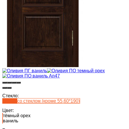
Стекло:
глухая
со стеклом (кроме 55,60*190)
Цвет:
тёмный орех
ваниль