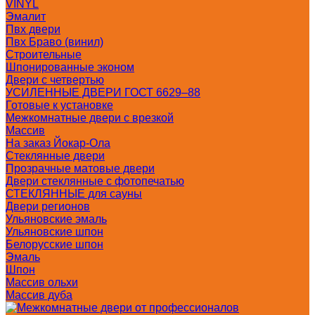
VINYL
Эмалит
Пвх двери
Пвх Браво (винил)
Строительные
Шпонированные эконом
Двери с четвертью
УСИЛЕННЫЕ ДВЕРИ ГОСТ 6629–88
Готовые к установке
Межкомнатные двери с врезкой
Массив
На заказ Йокар-Ола
Стеклянные двери
Прозрачные матовые двери
Двери стеклянные с фотопечатью
СТЕКЛЯННЫЕ для сауны
Двери регионов
Ульяновские эмаль
Ульяновские шпон
Белорусские шпон
Эмаль
Шпон
Массив ольхи
Массив дуба