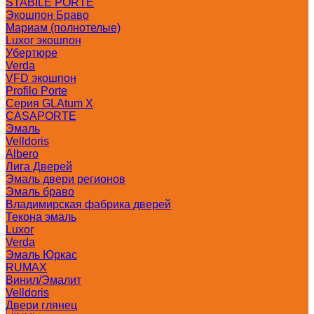
STABILE PORTE
Экошпон Браво
Мариам (полнотелые)
Luxor экошпон
Убертюре
Verda
VFD экошпон
Profilo Porte
Серия GLAtum X
CASAPORTE
Эмаль
Velldoris
Albero
Лига Дверей
Эмаль двери регионов
Эмаль браво
Владимирская фабрика дверей
Текона эмаль
Luxor
Verda
Эмаль Юркас
RUMAX
Винил/Эмалит
Velldoris
Двери глянец