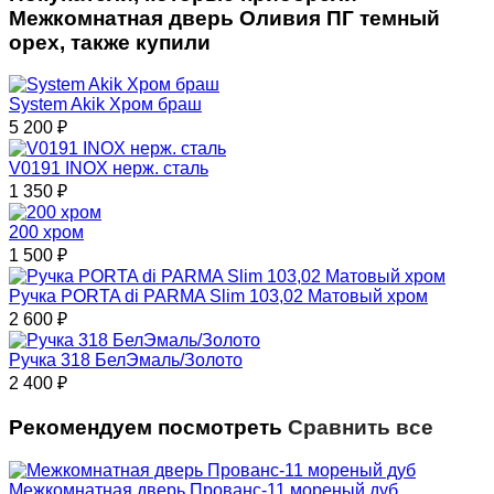
Межкомнатная дверь Оливия ПГ темный
орех, также купили
System Akik Хром браш
5 200
₽
V0191 INOX нерж. сталь
1 350
₽
200 хром
1 500
₽
Ручка PORTA di PARMA Slim 103,02 Матовый хром
2 600
₽
Ручка 318 БелЭмаль/Золото
2 400
₽
Рекомендуем посмотреть
Сравнить все
Межкомнатная дверь Прованс-11 мореный дуб