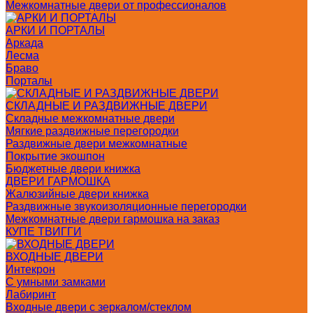
Межкомнатные двери от профессионалов
АРКИ И ПОРТАЛЫ
Аркада
Лесма
Браво
Порталы
СКЛАДНЫЕ И РАЗДВИЖНЫЕ ДВЕРИ
Складные межкомнатные двери
Мягкие раздвижные перегородки
Раздвижные двери межкомнатные
Покрытие экошпон
Бюджетные двери книжка
ДВЕРИ ГАРМОШКА
Жалюзийные двери книжка
Раздвижные звукоизоляционные перегородки
Межкомнатные двери гармошка на заказ
КУПЕ ТВИГГИ
ВХОДНЫЕ ДВЕРИ
Интекрон
С умными замками
Лабиринт
Входные двери с зеркалом/стеклом