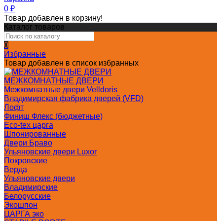
0
₽
Товар добавлен в корзину!
Каталог товаров
0
Избранные
Товар добавлен в список избранных
МЕЖКОМНАТНЫЕ ДВЕРИ
Межкомнатные двери Velldoris
Владимирская фабрика дверей (VFD)
Лофт
Финиш Флекс (бюджетные)
Eco-tex царга
Шпонированные
Двери Браво
Ульяновские двери Luxor
Покровские
Верда
Ульяновские двери
Владимирские
Белорусские
Экошпон
ЦАРГА эко