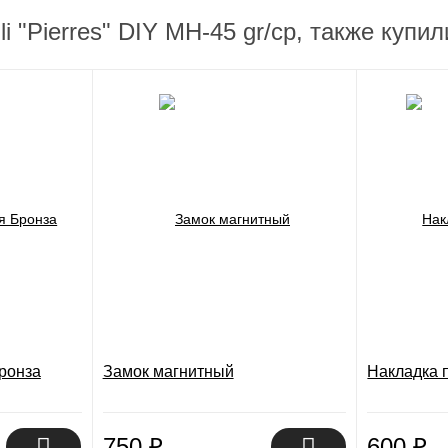
i "Pierres" DIY MH-45 gr/cp, также купил
ронза
Замок магнитный
Накладка 
750
₽
600
₽