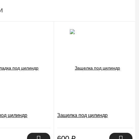
и
под цилиндр
Защелка под цилиндр
600
₽