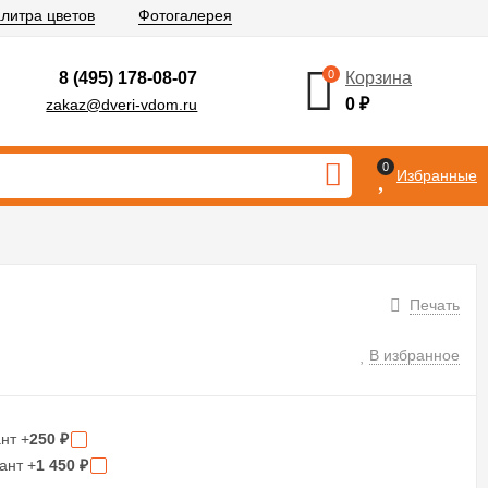
литра цветов
Фотогалерея
0
8 (495) 178-08-07
Корзина
0
₽
zakaz@dveri-vdom.ru
0
Избранные
Печать
В избранное
нт +
250
₽
ант +
1 450
₽