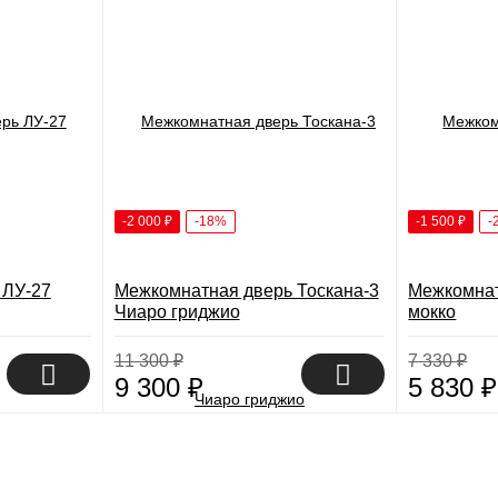
-2 000
₽
-18%
-1 500
₽
-
 ЛУ-27
Межкомнатная дверь Тоскана-3
Межкомнат
Чиаро гриджио
мокко
11 300
₽
7 330
₽
9 300
₽
5 830
₽