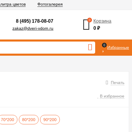
литра цветов
Фотогалерея
0
8 (495) 178-08-07
Корзина
0
₽
zakaz@dveri-vdom.ru
0
Избранные
Печать
В избранное
70*200
80*200
90*200