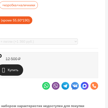
+коробка+наличники
 (кроме 55,60*190)
₽
12 500
₽
Купить
 набором характеристик недоступен для покупки