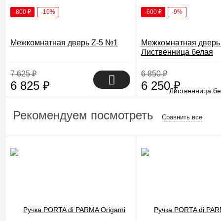
-800
₽
-10%
-600
₽
-9%
Межкомнатная дверь Z-5 №1
Межкомнатная дверь
Лиственница белая
7 625
₽
6 850
₽
6 825
₽
6 250
₽
Рекомендуем посмотреть
Сравнить все