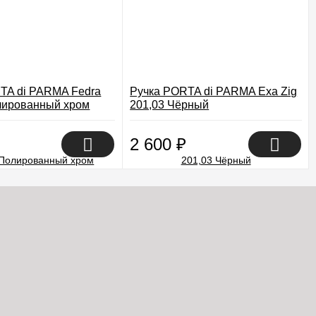
TA di PARMA Fedra
Ручка PORTA di PARMA Exa Zig
лированный хром
201,03 Чёрный
2 600
₽