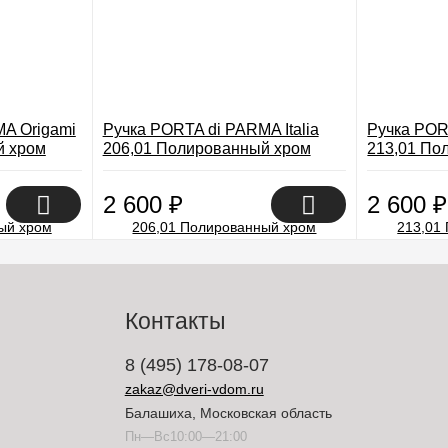
A Origami
Ручка PORTA di PARMA Italia
Ручка POR
й хром
206,01 Полированный хром
213,01 По
2 600
₽
2 600
₽
Контакты
8 (495) 178-08-07
zakaz@dveri-vdom.ru
Балашиха, Московская область
Пн—Вс10:00—21:00