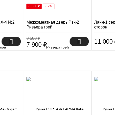
-1 600
₽
-17%
 X-4 №2
Межкомнатная дверь Psk-2
Лайн-1 сер
Ривьера грей
сторон
9 500
₽
11 000
7 900
₽