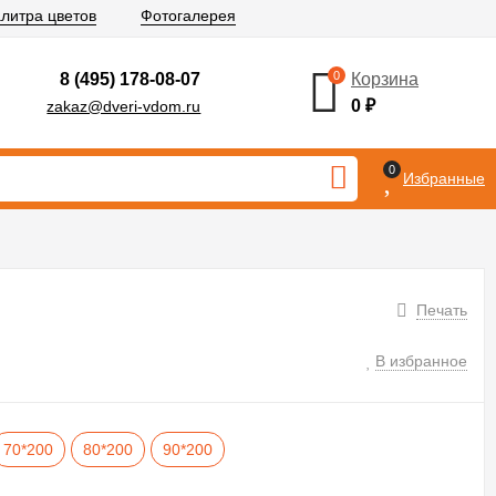
литра цветов
Фотогалерея
0
8 (495) 178-08-07
Корзина
0
₽
zakaz@dveri-vdom.ru
0
Избранные
Печать
В избранное
70*200
80*200
90*200