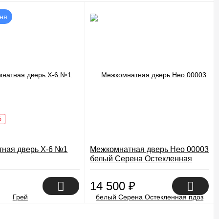
дня
%
ная дверь X-6 №1
Межкомнатная дверь Нео 00003
белый Серена Остекленная
пдоз
14 500
₽