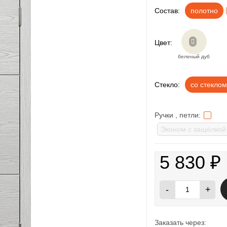
Состав:
полотно
Цвет:
беленый дуб
Стекло:
со стеклом
Ручки , петли:
5 830
₽
-
+
Заказать через: