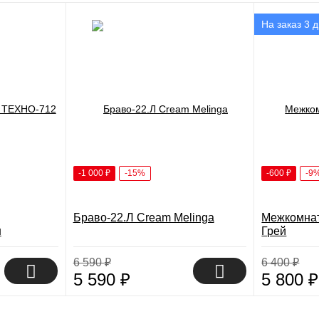
На заказ 3 
-1 000
₽
-15%
-600
₽
-9
Браво-22.Л Cream Melinga
Межкомнат
н
Грей
6 590
₽
6 400
₽
5 590
₽
5 800
₽