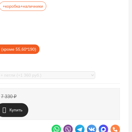
+коробка+наличники
 (кроме 55,60*190)
7 330
₽
Купить