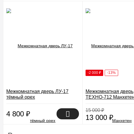
-2 000
₽
-13%
Межкомнатная дверь ЛУ-17
Межкомнатная дверь
тёмный орех
ТЕХНО-712 Манхете
15 000
₽
4 800
₽
13 000
₽