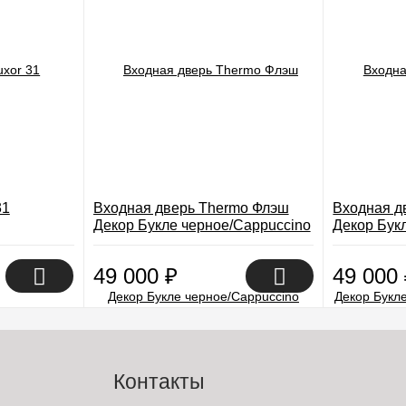
31
Входная дверь Thermo Флэш
Входная д
Декор Букле черное/Cappuccino
Декор Бук
Veralinga
Veralinga
49 000
₽
49 000
Контакты