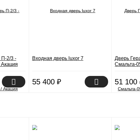
П-2/3 -
Входная дверь luxor 7
Дверь Гера
/ Акация
Смальта-0
Белый
55 400
₽
51 100