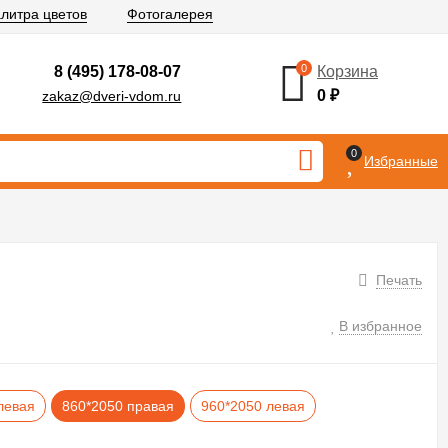
литра цветов
Фотогалерея
0
8 (495) 178-08-07
Корзина
0
₽
zakaz@dveri-vdom.ru
0
Избранные
Печать
В избранное
левая
860*2050 правая
960*2050 левая