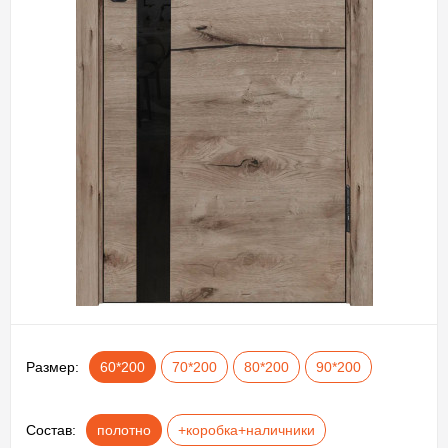
Размер:
60*200
70*200
80*200
90*200
Состав:
полотно
+коробка+наличники