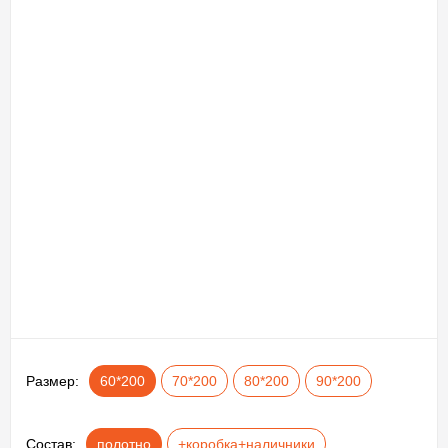
Размер:
60*200
70*200
80*200
90*200
Состав:
полотно
+коробка+наличники