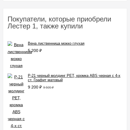
Покупатели, которые приобрели
Лестер 1, также купили
Вена лиственница мокко глухая
5 200
₽
P-21 черный молдинг PET, кромка ABS черная c 4-х
ст. Графит матовый
9 200
₽
9 500
₽