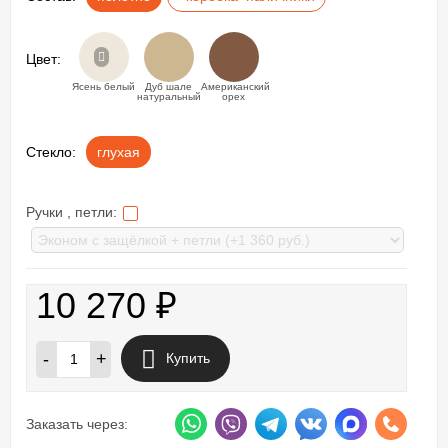
Цвет:
Ясень белый
Дуб шале
Американский
натуральный
орех
Стекло:
глухая
Ручки , петли:
10 270
₽
-
+
Купить
Заказать через: