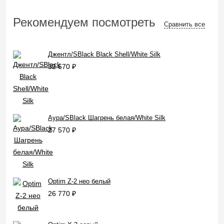
Рекомендуем посмотреть
Сравнить все
Джентл/SBlack Black Shell/White Silk
32 670
₽
Аура/SBlack Шагрень белая/White Silk
27 570
₽
Optim Z-2 нео белый
26 770
₽