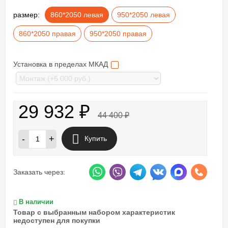
размер:
860*2050 левая
950*2050 левая
860*2050 правая
950*2050 правая
Установка в пределах МКАД
29 932
₽
44 400
₽
-
+
Купить
Заказать через:
В наличии
Товар с выбранным набором характеристик
недоступен для покупки