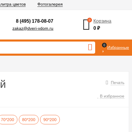
литра цветов
Фотогалерея
0
8 (495) 178-08-07
Корзина
0
₽
zakaz@dveri-vdom.ru
0
Избранные
ей
Печать
В избранное
70*200
80*200
90*200