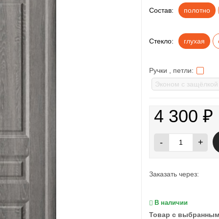
Состав:
полотно
Стекло:
глухая
Ручки , петли:
4 300
₽
-
+
Заказать через:
В наличии
Товар с выбранным