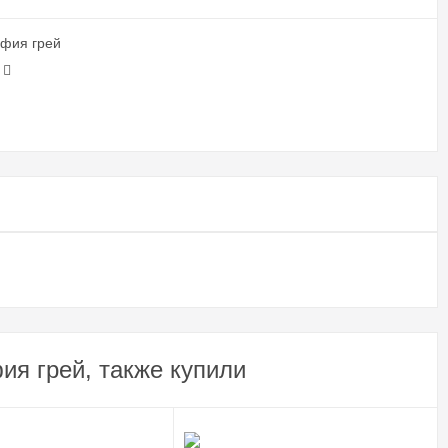
ьфия грей
я грей, также купили