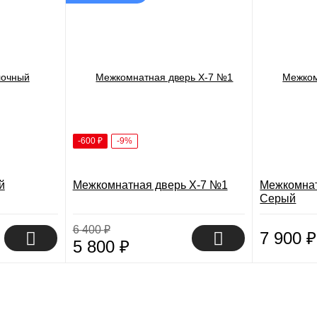
-600
₽
-9%
й
Межкомнатная дверь X-7 №1
Межкомнат
Серый
6 400
₽
7 900
₽
5 800
₽