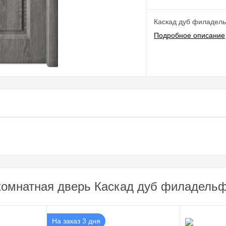
Каскад дуб филадел
Подробное описание
омнатная дверь Каскад дуб филадельфи
На заказ 3 дня