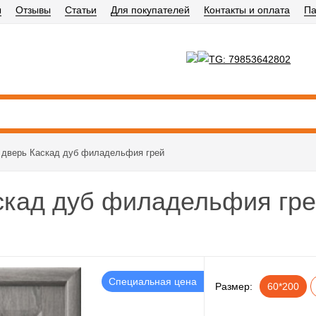
ы
Отзывы
Статьи
Для покупателей
Контакты и оплата
Па
дверь Каскад дуб филадельфия грей
скад дуб филадельфия гр
Специальная цена
Размер:
60*200