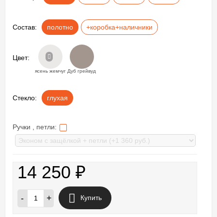
Состав:
полотно
+коробка+наличники
Цвет:
ясень жемчуг
Дуб грейвуд
Стекло:
глухая
Ручки , петли:
14 250
₽
-
+
Купить