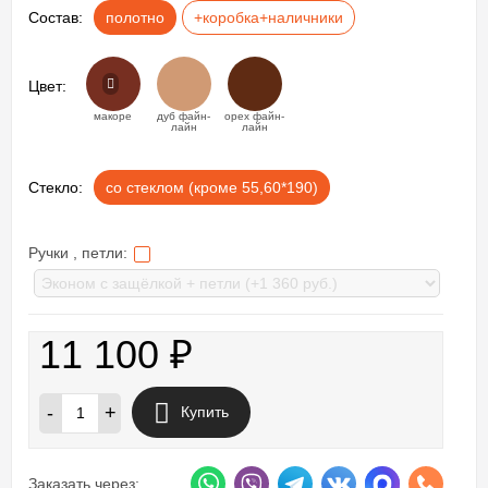
Состав:
полотно
+коробка+наличники
Цвет:
макоре
дуб файн-
орех файн-
лайн
лайн
Стекло:
со стеклом (кроме 55,60*190)
Ручки , петли:
11 100
₽
-
+
Купить
Заказать через: