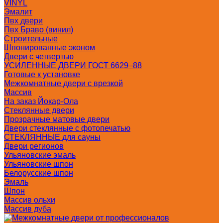
VINYL
Эмалит
Пвх двери
Пвх Браво (винил)
Строительные
Шпонированные эконом
Двери с четвертью
УСИЛЕННЫЕ ДВЕРИ ГОСТ 6629–88
Готовые к установке
Межкомнатные двери с врезкой
Массив
На заказ Йокар-Ола
Стеклянные двери
Прозрачные матовые двери
Двери стеклянные с фотопечатью
СТЕКЛЯННЫЕ для сауны
Двери регионов
Ульяновские эмаль
Ульяновские шпон
Белорусские шпон
Эмаль
Шпон
Массив ольхи
Массив дуба