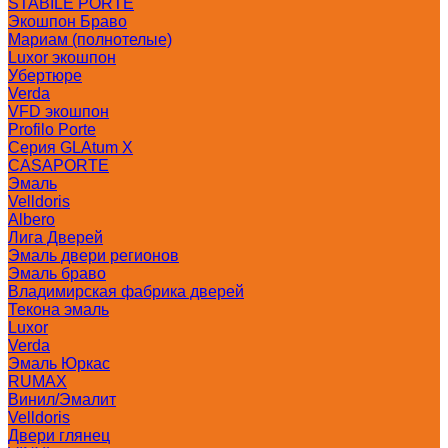
STABILE PORTE
Экошпон Браво
Мариам (полнотелые)
Luxor экошпон
Убертюре
Verda
VFD экошпон
Profilo Porte
Серия GLAtum X
CASAPORTE
Эмаль
Velldoris
Albero
Лига Дверей
Эмаль двери регионов
Эмаль браво
Владимирская фабрика дверей
Текона эмаль
Luxor
Verda
Эмаль Юркас
RUMAX
Винил/Эмалит
Velldoris
Двери глянец