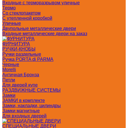
Входные с терморазрывом уличные
Термо
Со стеклопакетом
С утепленной коробкой
Уличные
Двупольные металлические двери
Входные металлические двери на заказ
ФУРНИТУРА
РУЧКИ-КНОБЫ
Ручки раздельные
Ручка PORTA di PARMA
Черные
Morelli
Античная Бронза
Петли
Для дверей купе
РАЗДВИЖНЫЕ СИСТЕМЫ
Замки
ЗАМКИ в комплекте
Замки, накладки, цилиндры
Замки магнитные
Для входных дверей
СПЕЦИАЛЬНЫЕ ДВЕРИ