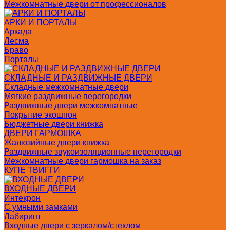
Межкомнатные двери от профессионалов
АРКИ И ПОРТАЛЫ
Аркада
Лесма
Браво
Порталы
СКЛАДНЫЕ И РАЗДВИЖНЫЕ ДВЕРИ
Складные межкомнатные двери
Мягкие раздвижные перегородки
Раздвижные двери межкомнатные
Покрытие экошпон
Бюджетные двери книжка
ДВЕРИ ГАРМОШКА
Жалюзийные двери книжка
Раздвижные звукоизоляционные перегородки
Межкомнатные двери гармошка на заказ
КУПЕ ТВИГГИ
ВХОДНЫЕ ДВЕРИ
Интекрон
С умными замками
Лабиринт
Входные двери с зеркалом/стеклом