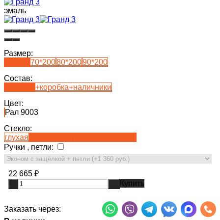
эмаль
Размер:
60*200
70*200
80*200
90*200
Состав:
полотно
+коробка+наличники
Цвет:
Рал 9003
Стекло:
глухая
со стеклом (кроме 55,60*190)
Ручки , петли:
22 665
₽
Купить
-
+
Заказать через: