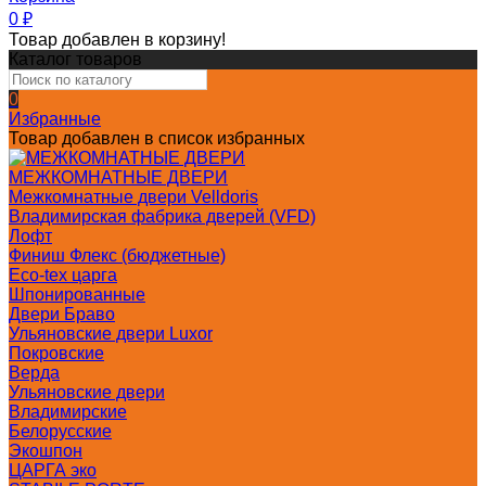
0
₽
Товар добавлен в корзину!
Каталог товаров
0
Избранные
Товар добавлен в список избранных
МЕЖКОМНАТНЫЕ ДВЕРИ
Межкомнатные двери Velldoris
Владимирская фабрика дверей (VFD)
Лофт
Финиш Флекс (бюджетные)
Eco-tex царга
Шпонированные
Двери Браво
Ульяновские двери Luxor
Покровские
Верда
Ульяновские двери
Владимирские
Белорусские
Экошпон
ЦАРГА эко