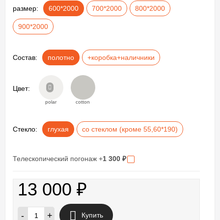
размер:
600*2000
700*2000
800*2000
900*2000
Состав:
полотно
+коробка+наличники
Цвет:
polar
cotton
Стекло:
глухая
со стеклом (кроме 55,60*190)
Телескопический погонаж +
1 300
₽
13 000
₽
-
+
Купить