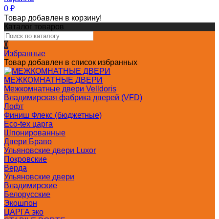
0
₽
Товар добавлен в корзину!
Каталог товаров
0
Избранные
Товар добавлен в список избранных
МЕЖКОМНАТНЫЕ ДВЕРИ
Межкомнатные двери Velldoris
Владимирская фабрика дверей (VFD)
Лофт
Финиш Флекс (бюджетные)
Eco-tex царга
Шпонированные
Двери Браво
Ульяновские двери Luxor
Покровские
Верда
Ульяновские двери
Владимирские
Белорусские
Экошпон
ЦАРГА эко