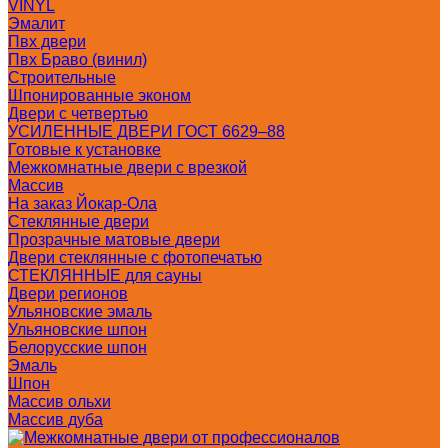
VINYL
Эмалит
Пвх двери
Пвх Браво (винил)
Строительные
Шпонированные эконом
Двери с четвертью
УСИЛЕННЫЕ ДВЕРИ ГОСТ 6629–88
Готовые к установке
Межкомнатные двери с врезкой
Массив
На заказ Йокар-Ола
Стеклянные двери
Прозрачные матовые двери
Двери стеклянные с фотопечатью
СТЕКЛЯННЫЕ для сауны
Двери регионов
Ульяновские эмаль
Ульяновские шпон
Белорусские шпон
Эмаль
Шпон
Массив ольхи
Массив дуба