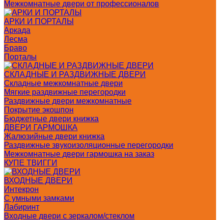
Межкомнатные двери от профессионалов
АРКИ И ПОРТАЛЫ
Аркада
Лесма
Браво
Порталы
СКЛАДНЫЕ И РАЗДВИЖНЫЕ ДВЕРИ
Складные межкомнатные двери
Мягкие раздвижные перегородки
Раздвижные двери межкомнатные
Покрытие экошпон
Бюджетные двери книжка
ДВЕРИ ГАРМОШКА
Жалюзийные двери книжка
Раздвижные звукоизоляционные перегородки
Межкомнатные двери гармошка на заказ
КУПЕ ТВИГГИ
ВХОДНЫЕ ДВЕРИ
Интекрон
С умными замками
Лабиринт
Входные двери с зеркалом/стеклом