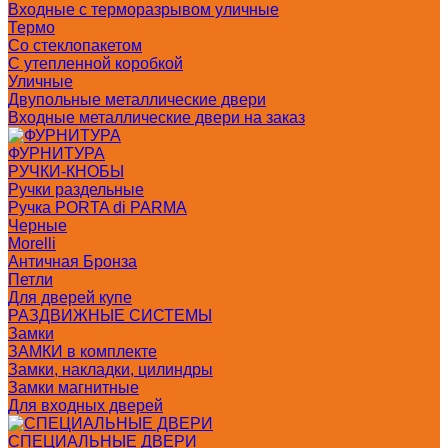
Входные с терморазрывом уличные
Термо
Со стеклопакетом
С утепленной коробкой
Уличные
Двупольные металлические двери
Входные металлические двери на заказ
ФУРНИТУРА
РУЧКИ-КНОБЫ
Ручки раздельные
Ручка PORTA di PARMA
Черные
Morelli
Античная Бронза
Петли
Для дверей купе
РАЗДВИЖНЫЕ СИСТЕМЫ
Замки
ЗАМКИ в комплекте
Замки, накладки, цилиндры
Замки магнитные
Для входных дверей
СПЕЦИАЛЬНЫЕ ДВЕРИ