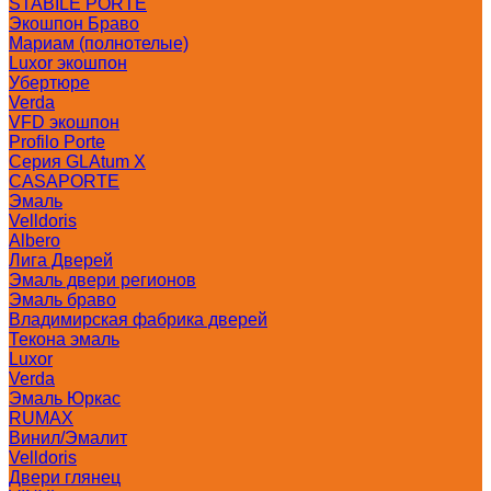
STABILE PORTE
Экошпон Браво
Мариам (полнотелые)
Luxor экошпон
Убертюре
Verda
VFD экошпон
Profilo Porte
Серия GLAtum X
CASAPORTE
Эмаль
Velldoris
Albero
Лига Дверей
Эмаль двери регионов
Эмаль браво
Владимирская фабрика дверей
Текона эмаль
Luxor
Verda
Эмаль Юркас
RUMAX
Винил/Эмалит
Velldoris
Двери глянец