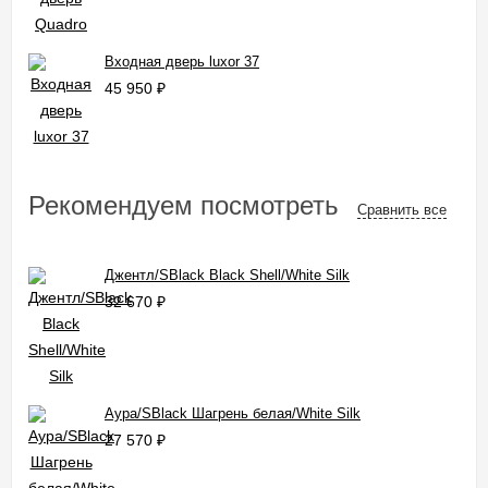
Входная дверь luxor 37
45 950
₽
Рекомендуем посмотреть
Сравнить все
Джентл/SBlack Black Shell/White Silk
32 670
₽
Аура/SBlack Шагрень белая/White Silk
27 570
₽