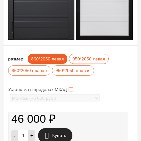
размер:
860*2050 левая
950*2050 левая
860*2050 правая
950*2050 правая
Установка в пределах МКАД
46 000
₽
-
+
Купить