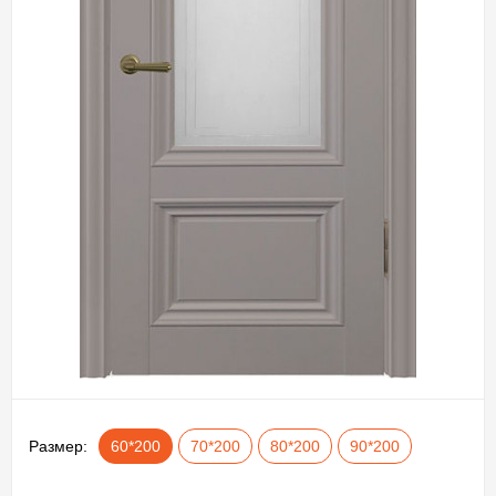
Размер:
60*200
70*200
80*200
90*200