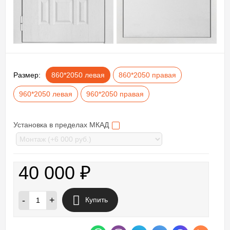
Размер:
860*2050 левая
860*2050 правая
960*2050 левая
960*2050 правая
Установка в пределах МКАД
40 000
₽
-
+
Купить