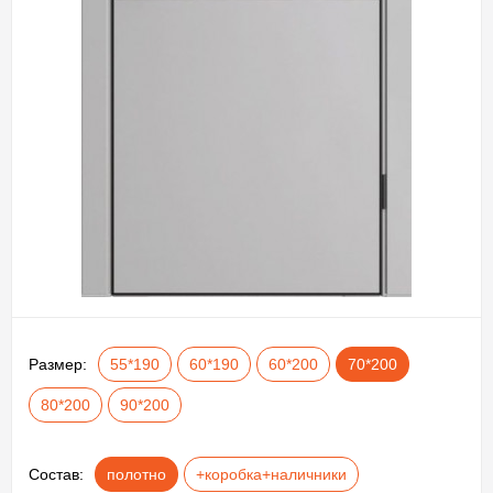
Размер:
55*190
60*190
60*200
70*200
80*200
90*200
Состав:
полотно
+коробка+наличники