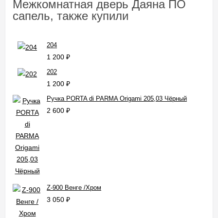
Межкомнатная дверь Даяна ПО
сапель, также купили
204
1 200
₽
202
1 200
₽
Ручка PORTA di PARMA Origami 205,03 Чёрный
2 600
₽
Z-900 Венге /Хром
3 050
₽