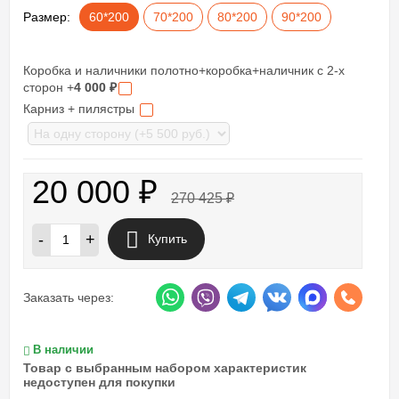
Размер:
60*200
70*200
80*200
90*200
Коробка и наличники полотно+коробка+наличник с 2-х
сторон +
4 000
₽
Карниз + пилястры
20 000
₽
270 425
₽
-
+
Купить
Заказать через:
В наличии
Товар с выбранным набором характеристик
недоступен для покупки