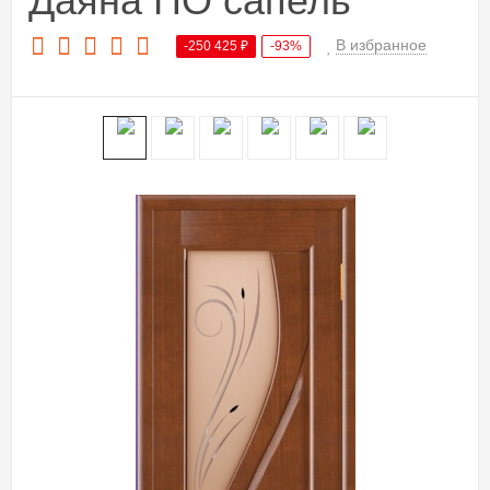
Даяна ПО сапель
В избранное
-250 425
₽
-93%