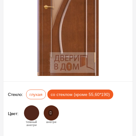
Стекло:
глухая
со стеклом (кроме 55,60*190)
Цвет:
темный
анегри
анегри