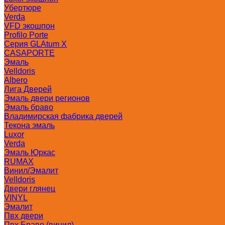
Убертюре
Verda
VFD экошпон
Profilo Porte
Серия GLAtum X
CASAPORTE
Эмаль
Velldoris
Albero
Лига Дверей
Эмаль двери регионов
Эмаль браво
Владимирская фабрика дверей
Текона эмаль
Luxor
Verda
Эмаль Юркас
RUMAX
Винил/Эмалит
Velldoris
Двери глянец
VINYL
Эмалит
Пвх двери
Пвх Браво (винил)