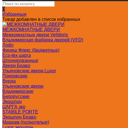
0
Избранные
Товар добавлен в список избранных
МЕЖКОМНАТНЫЕ ДВЕРИ
Межкомнатные двери Velldoris
Владимирская фабрика дверей (VFD)
Лофт
Финиш Флекс (бюджетные)
Eco-tex царга
Шпонированные
Двери Браво
Ульяновские двери Luxor
Покровские
Верда
Ульяновские двери
Владимирские
Белорусские
Экошпон
ЦАРГА эко
STABILE PORTE
Экошпон Браво
Мариам (полнотелые)
Luxor экошпон