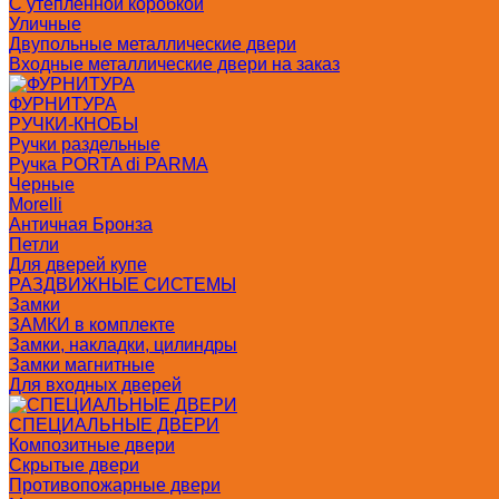
С утепленной коробкой
Уличные
Двупольные металлические двери
Входные металлические двери на заказ
ФУРНИТУРА
РУЧКИ-КНОБЫ
Ручки раздельные
Ручка PORTA di PARMA
Черные
Morelli
Античная Бронза
Петли
Для дверей купе
РАЗДВИЖНЫЕ СИСТЕМЫ
Замки
ЗАМКИ в комплекте
Замки, накладки, цилиндры
Замки магнитные
Для входных дверей
СПЕЦИАЛЬНЫЕ ДВЕРИ
Композитные двери
Скрытые двери
Противопожарные двери