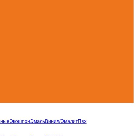
нные
Экошпон
Эмаль
Винил/Эмалит
Пвх