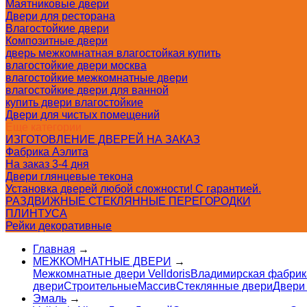
Маятниковые двери
Двери для ресторана
Влагостойкие двери
Композитные двери
дверь межкомнатная влагостойкая купить
влагостойкие двери москва
влагостойкие межкомнатные двери
влагостойкие двери для ванной
купить двери влагостойкие
Двери для чистых помещений
Еще категории
ИЗГОТОВЛЕНИЕ ДВЕРЕЙ НА ЗАКАЗ
Фабрика Аэлита
На заказ 3-4 дня
Двери глянцевые текона
Установка дверей любой сложности! С гарантией.
РАЗДВИЖНЫЕ СТЕКЛЯННЫЕ ПЕРЕГОРОДКИ
ПЛИНТУСА
Рейки декоративные
Главная
→
МЕЖКОМНАТНЫЕ ДВЕРИ
→
Межкомнатные двери Velldoris
Владимирская фабрик
двери
Строительные
Массив
Стеклянные двери
Двери
Эмаль
→