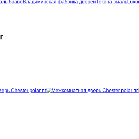
аль браво
Владимирская фабрика дверей
Текона эмаль
Luxo
г