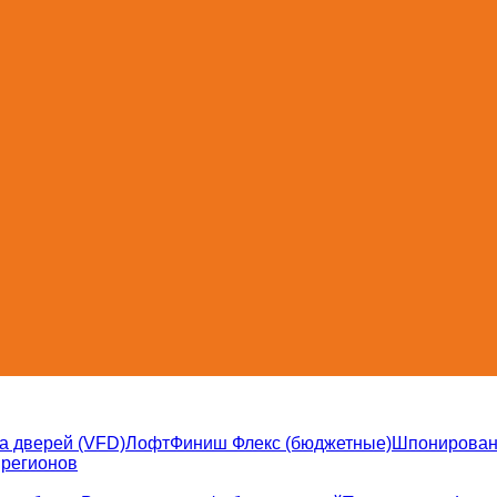
а дверей (VFD)
Лофт
Финиш Флекс (бюджетные)
Шпонирова
 регионов