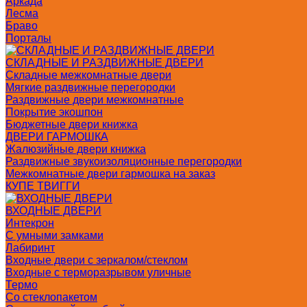
Аркада
Лесма
Браво
Порталы
СКЛАДНЫЕ И РАЗДВИЖНЫЕ ДВЕРИ
Складные межкомнатные двери
Мягкие раздвижные перегородки
Раздвижные двери межкомнатные
Покрытие экошпон
Бюджетные двери книжка
ДВЕРИ ГАРМОШКА
Жалюзийные двери книжка
Раздвижные звукоизоляционные перегородки
Межкомнатные двери гармошка на заказ
КУПЕ ТВИГГИ
ВХОДНЫЕ ДВЕРИ
Интекрон
С умными замками
Лабиринт
Входные двери с зеркалом/стеклом
Входные с терморазрывом уличные
Термо
Со стеклопакетом