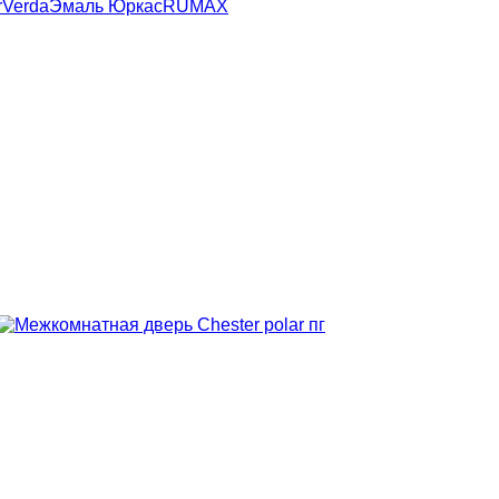
r
Verda
Эмаль Юркас
RUMAX