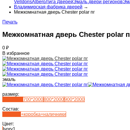
Velldoris
Albero
Лига Дверей
Эмаль двери регионов
Эм
Владимирская фабрика дверей
→
Межкомнатная дверь Chester polar пг
Печать
Межкомнатная дверь Chester polar п
0
₽
В избранное
эмаль
размер:
600*2000
700*2000
800*2000
900*2000
Состав:
полотно
+коробка+наличники
Цвет:
Ivory1