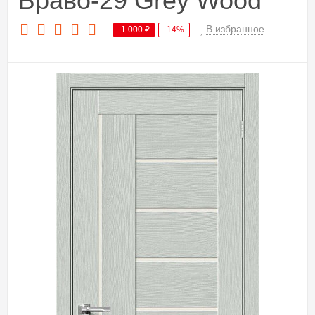
Браво-29 Grey Wood
В избранное
-1 000
₽
-14%