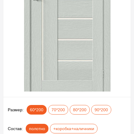
Размер:
60*200
70*200
80*200
90*200
Состав:
полотно
+коробка+наличники