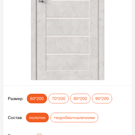
Размер:
60*200
70*200
80*200
90*200
Состав:
полотно
+коробка+наличники