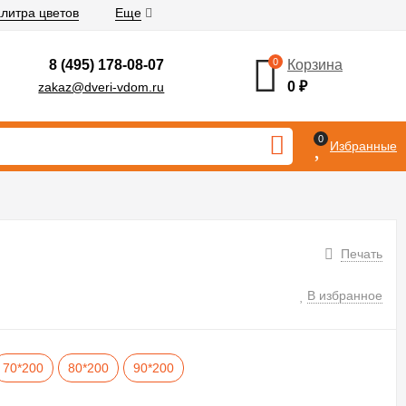
литра цветов
Еще
0
8 (495) 178-08-07
Корзина
0
₽
zakaz@dveri-vdom.ru
0
Избранные
Печать
В избранное
70*200
80*200
90*200