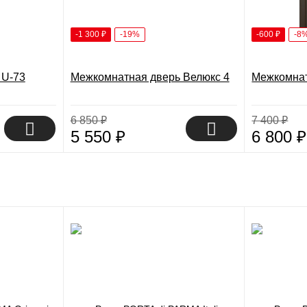
-1 300
₽
-19%
-600
₽
-8
 U-73
Межкомнатная дверь Велюкс 4
Межкомнат
6 850
₽
7 400
₽
5 550
₽
6 800
₽