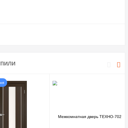
упили
дня