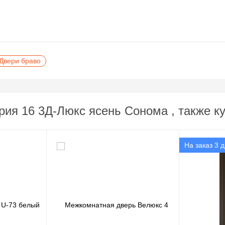
Двери браво
рия 16 3Д-Люкс ясень Сонома , также к
На заказ 3 