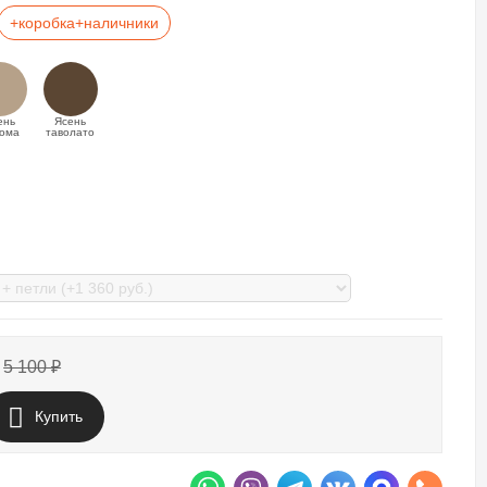
+коробка+наличники
ень
Ясень
ома
таволато
5 100
₽
Купить