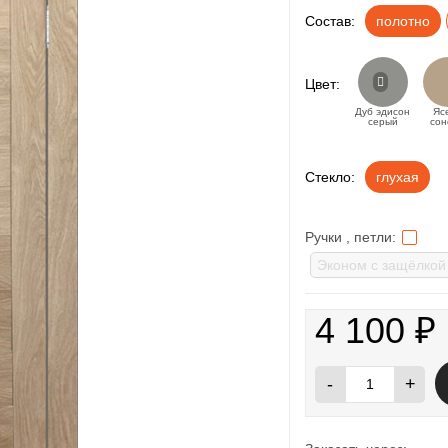
Состав:
полотно
Цвет:
Дуб эдисон
Яс
серый
сон
Стекло:
глухая
Ручки , петли:
4 100
₽
-
+